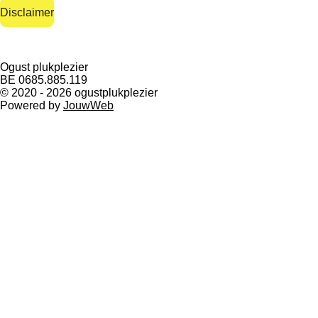
m
Disclaimer
Ogust plukplezier
BE 0685.885.119
© 2020 - 2026 ogustplukplezier
Powered by
JouwWeb