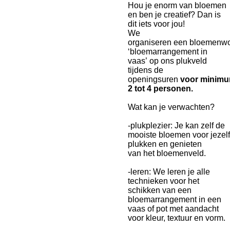
Hou je enorm van bloemen
en ben je creatief? Dan is
dit iets voor jou!
We
organiseren
een
bloemenwo
‘bloemarrangement in
vaas’
op ons plukveld
tijdens de
openingsuren
voor
minim
2 tot
4 personen
.
Wat kan je verwachten
?
-
plukplezier
: Je kan zelf de
mooiste bloemen voor jezelf
plukken en genieten
van
het
bloemenveld.
-
leren
: We leren je alle
technieken voor het
schikken van een
bloemarrangement in een
vaas
of pot met aandacht
voor kleur, textuur en vorm.