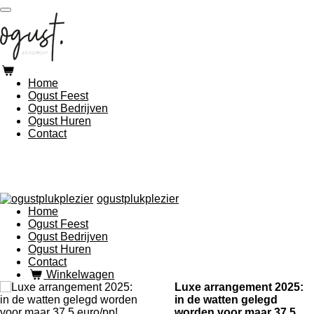
Ga
direct
naar
de
hoofdinhoud
Home
Ogust Feest
Ogust Bedrijven
Ogust Huren
Contact
ogustplukplezier
Home
Ogust Feest
Ogust Bedrijven
Ogust Huren
Contact
Winkelwagen
Luxe arrangement 2025:
in de watten gelegd
worden voor maar 37,5