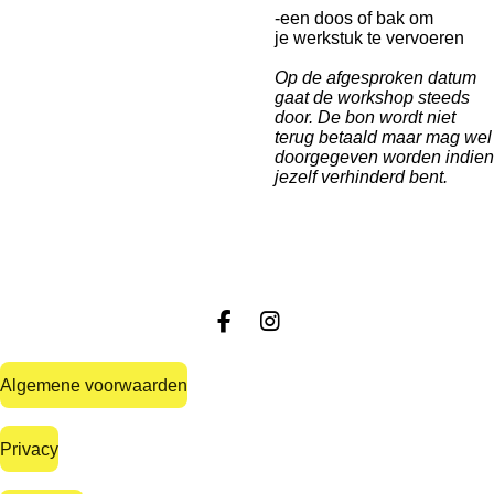
-
een doos of bak om
je
werkstuk te vervoeren
Op de afgesproken datum
gaat de
workshop steeds
door.
De bon wordt niet
terug betaald
maar mag wel
doorgegeven worden indien
jezelf verhinderd bent.
F
I
a
n
c
s
Algemene voorwaarden
e
t
b
a
o
g
Privacy
o
r
k
a