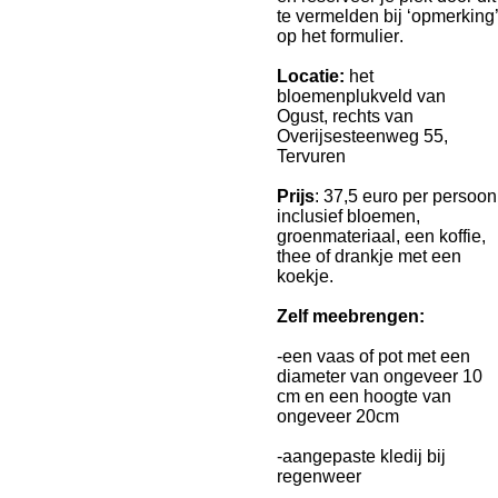
te vermelden bij ‘opmerking’
op het
formulier
.
Locatie
:
het
bloemenplukveld van
Ogust, rechts van
Overijsesteenweg 55,
Tervuren
Prijs
:
37,5 euro per persoon
inclusief bloemen,
groenmateriaal, een koffie,
thee of
d
rankje
met een
koekje.
Zelf meebrengen
:
-
een vaas of po
t met een
diameter van
ongeveer 10
cm en een hoogte van
ongeveer 20cm
-
aangepaste kledij bij
regenweer