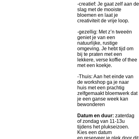
-
creatief
: Je gaat zelf aan de
slag met de mooiste
bloemen
en laat je
creativiteit de vrije loop.
-
gezellig: Met z’n tweeën
geniet je van
een
natuurlijke, rustige
omgeving. Je hebt tijd om
bij
te praten met een
lekkere, verse koffie of thee
met een koekje.
-
Thuis
: Aan het einde van
de workshop ga je naar
huis met een prachtig
zelfgemaakt
bloemwerk dat
je een ganse week kan
bewonderen
Datum
en duur
:
zaterdag
of zondag van 11
-
13u
tijdens het plukseizoen
.
Kies een datum
en
reserveer je plek door dit